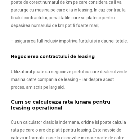
poate de corect numarul de km pe care considera ca ii va
parcurge cu masina pe care o ia in leasing. In caz contrar, la
finalul contractului, penalitatile care se platesc pentru
depasirea numarului de km pot fi foarte mari;
– asigurarea full inclusiv impotriva furtului si a daunei totale.
Negocierea contractului de leasing
Utilizatorul poate sa negocieze pretul cu care dealerul vinde
masina catre compania de leasing –
iar despre acest
proces, am scris pe larg aici.
Cum se calculeaza rata lunara pentru
leasing operational
Cu un calculator clasic la indemana, oricine isi poate calcula
rata pe care o are de platit pentru leasing. Este nevoie de
cateva informatii, puse la dispozitie in mare parte de catre