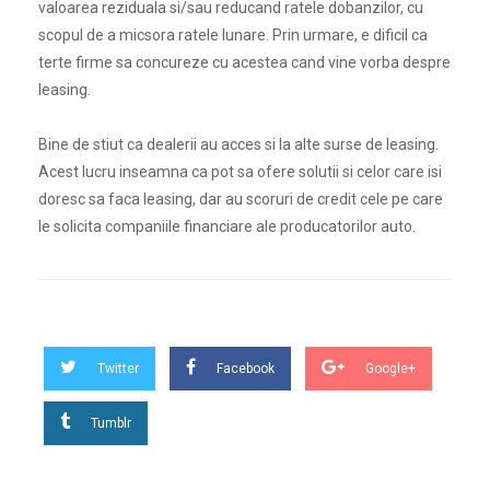
valoarea reziduala si/sau reducand ratele dobanzilor, cu
scopul de a micsora ratele lunare. Prin urmare, e dificil ca
terte firme sa concureze cu acestea cand vine vorba despre
leasing.
Bine de stiut ca dealerii au acces si la alte surse de leasing.
Acest lucru inseamna ca pot sa ofere solutii si celor care isi
doresc sa faca leasing, dar au scoruri de credit cele pe care
le solicita companiile financiare ale producatorilor auto.
Twitter
Facebook
Google+
Tumblr