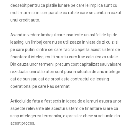
deosebit pentru ca platile lunare pe care le implica sunt cu
mult mai mici in comparatie cu ratele care se achita in cazul
unui credit auto.
Avand in vedere limbajul care insoteste un astfel de tip de
leasing, un limbaj care nu se utilizeaza in viata de zi cu zi si
pe care putini dintre cei care fac fac apel la acest sistem de
finantare il inteleg, multi nu stiu cum li se calculeaza ratele.
Din cauza unor termeni, precum cost capitalizat sau valoare
reziduala, unii utilizatori sunt pusi in situatia de anu intelege
cat de bun sau cat de prost este contractul de leasing
operational pe care l-au semnat.
Articolul de fata a fost scris in ideea de a lamuri asupra unor
aspecte relevante ale acestui sistem de finantare si are ca
scop intelegerea termenilor, expresiilor cheie si actiunile din
acest proces.