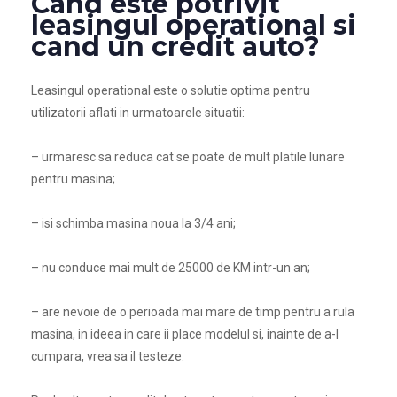
Cand este potrivit
leasingul operational si
cand un credit auto?
Leasingul operational este o solutie
optima pentru
utilizatorii aflati in urmatoarele situatii:
– urmaresc sa reduca cat se poate de mult platile lunare
pentru masina;
– isi schimba masina noua la 3/4 ani;
– nu conduce mai mult de 25000 de KM intr-un an;
– are nevoie de o perioada mai mare de timp pentru a rula
masina, in ideea in care ii place modelul si, inainte de a-l
cumpara, vrea sa il testeze.