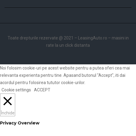
Toate drepturile rezervate @ 2021 –
LeasingAuto.ro
– masini in
rate la un click distanta
Noi folosim cookie-uri pe acest website pentru a putea oferi cea mai
relevanta experienta pentru tine. Apasand butonul "Accept", iti dai
acordul pentru folosirea tututor cookie-urilor.
Cookie settings
ACCEPT
Închide
Privacy Overview