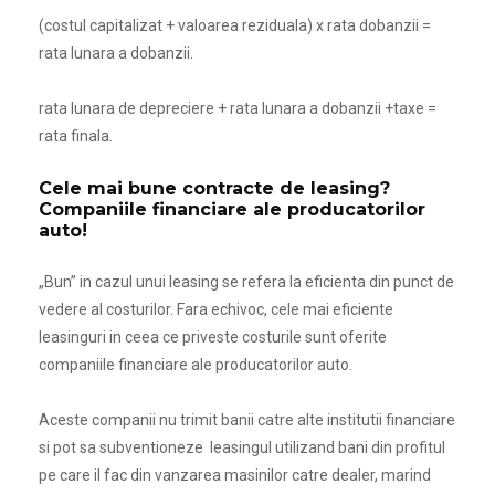
(costul capitalizat + valoarea reziduala) x rata dobanzii =
rata lunara a dobanzii.
rata lunara de depreciere + rata lunara a dobanzii +taxe =
rata finala.
Cele mai bune contracte de leasing?
Companiile financiare ale producatorilor
auto!
„Bun” in cazul unui leasing se refera la eficienta din punct de
vedere al costurilor. Fara echivoc,
cele mai eficiente
leasinguri
in ceea ce priveste costurile sunt oferite
companiile financiare ale producatorilor auto.
Aceste companii nu trimit banii catre alte institutii financiare
si pot sa subventioneze leasingul utilizand bani din profitul
pe care il fac din vanzarea masinilor catre dealer, marind